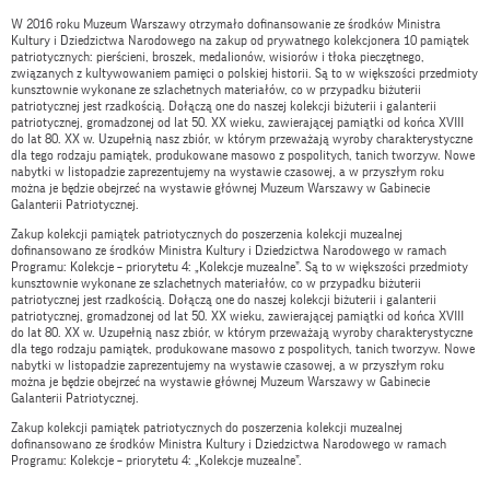
W 2016 roku Muzeum Warszawy otrzymało dofinansowanie ze środków Ministra
Kultury i Dziedzictwa Narodowego na zakup od prywatnego kolekcjonera 10 pamiątek
patriotycznych: pierścieni, broszek, medalionów, wisiorów i tłoka pieczętnego,
związanych z kultywowaniem pamięci o polskiej historii. Są to w większości przedmioty
kunsztownie wykonane ze szlachetnych materiałów, co w przypadku biżuterii
patriotycznej jest rzadkością. Dołączą one do naszej kolekcji biżuterii i galanterii
patriotycznej, gromadzonej od lat 50. XX wieku, zawierającej pamiątki od końca XVIII
do lat 80. XX w. Uzupełnią nasz zbiór, w którym przeważają wyroby charakterystyczne
dla tego rodzaju pamiątek, produkowane masowo z pospolitych, tanich tworzyw. Nowe
nabytki w listopadzie zaprezentujemy na wystawie czasowej, a w przyszłym roku
można je będzie obejrzeć na wystawie głównej Muzeum Warszawy w Gabinecie
Galanterii Patriotycznej.
Zakup kolekcji pamiątek patriotycznych do poszerzenia kolekcji muzealnej
dofinansowano ze środków Ministra Kultury i Dziedzictwa Narodowego w ramach
Programu: Kolekcje – priorytetu 4: „Kolekcje muzealne”. Są to w większości przedmioty
kunsztownie wykonane ze szlachetnych materiałów, co w przypadku biżuterii
patriotycznej jest rzadkością. Dołączą one do naszej kolekcji biżuterii i galanterii
patriotycznej, gromadzonej od lat 50. XX wieku, zawierającej pamiątki od końca XVIII
do lat 80. XX w. Uzupełnią nasz zbiór, w którym przeważają wyroby charakterystyczne
dla tego rodzaju pamiątek, produkowane masowo z pospolitych, tanich tworzyw. Nowe
nabytki w listopadzie zaprezentujemy na wystawie czasowej, a w przyszłym roku
można je będzie obejrzeć na wystawie głównej Muzeum Warszawy w Gabinecie
Galanterii Patriotycznej.
Zakup kolekcji pamiątek patriotycznych do poszerzenia kolekcji muzealnej
dofinansowano ze środków Ministra Kultury i Dziedzictwa Narodowego w ramach
Programu: Kolekcje – priorytetu 4: „Kolekcje muzealne”.